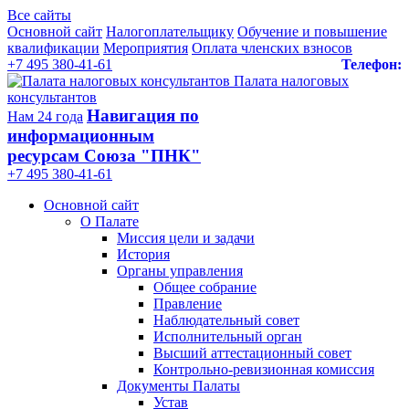
Все сайты
Основной сайт
Налогоплательщику
Обучение и повышение
квалификации
Мероприятия
Оплата членских взносов
+7 495 380-41-61
Телефон:
Палата налоговых
консультантов
Навигация по
Нам 24 года
информационным
ресурсам Союза "ПНК"
+7 495 380‑41‑61
Основной сайт
О Палате
Миссия цели и задачи
История
Органы управления
Общее собрание
Правление
Наблюдательный совет
Исполнительный орган
Высший аттестационный совет
Контрольно-ревизионная комиссия
Документы Палаты
Устав