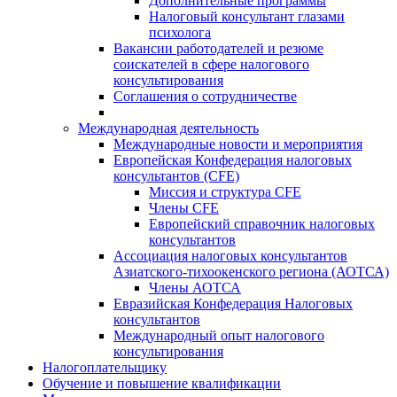
Дополнительные программы
Налоговый консультант глазами
психолога
Вакансии работодателей и резюме
соискателей в сфере налогового
консультирования
Соглашения о сотрудничестве
Международная деятельность
Международные новости и мероприятия
Европейская Конфедерация налоговых
консультантов (CFE)
Миссия и структура CFE
Члены CFE
Европейский справочник налоговых
консультантов
Ассоциация налоговых консультантов
Азиатского-тихоокенского региона (АОТСА)
Члены АОТСА
Евразийская Конфедерация Налоговых
консультантов
Международный опыт налогового
консультирования
Налогоплательщику
Обучение и повышение квалификации