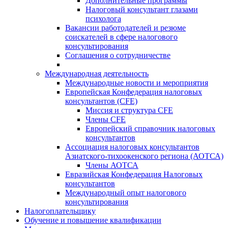
Дополнительные программы
Налоговый консультант глазами
психолога
Вакансии работодателей и резюме
соискателей в сфере налогового
консультирования
Соглашения о сотрудничестве
Международная деятельность
Международные новости и мероприятия
Европейская Конфедерация налоговых
консультантов (CFE)
Миссия и структура CFE
Члены CFE
Европейский справочник налоговых
консультантов
Ассоциация налоговых консультантов
Азиатского-тихоокенского региона (АОТСА)
Члены АОТСА
Евразийская Конфедерация Налоговых
консультантов
Международный опыт налогового
консультирования
Налогоплательщику
Обучение и повышение квалификации