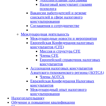
Дополнительные программы
Налоговый консультант глазами
психолога
Вакансии работодателей и резюме
соискателей в сфере налогового
консультирования
Соглашения о сотрудничестве
Международная деятельность
Международные новости и мероприятия
Европейская Конфедерация налоговых
консультантов (CFE)
Миссия и структура CFE
Члены CFE
Европейский справочник налоговых
консультантов
Ассоциация налоговых консультантов
Азиатского-тихоокенского региона (АОТСА)
Члены АОТСА
Евразийская Конфедерация Налоговых
консультантов
Международный опыт налогового
консультирования
Налогоплательщику
Обучение и повышение квалификации