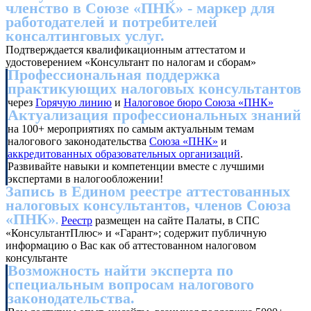
членство в Союзе «ПНК» - маркер для
работодателей и потребителей
консалтинговых услуг.
Подтверждается квалификационным аттестатом и
удостоверением «Консультант по налогам и сборам»
Профессиональная поддержка
практикующих налоговых консультантов
через
Горячую линию
и
Налоговое бюро Союза «ПНК»
Актуализация профессиональных знаний
на 100+ мероприятиях по самым актуальным темам
налогового законодательства
Союза «ПНК»
и
аккредитованных образовательных организаций
.
Развивайте навыки и компетенции вместе с лучшими
экспертами в налогообложении!
Запись в Едином реестре аттестованных
налоговых консультантов, членов Союза
«ПНК»
.
Реестр
размещен на сайте Палаты, в СПС
«КонсультантПлюс» и «Гарант»; содержит публичную
информацию о Вас как об аттестованном налоговом
консультанте
Возможность найти эксперта по
специальным вопросам налогового
законодательства.