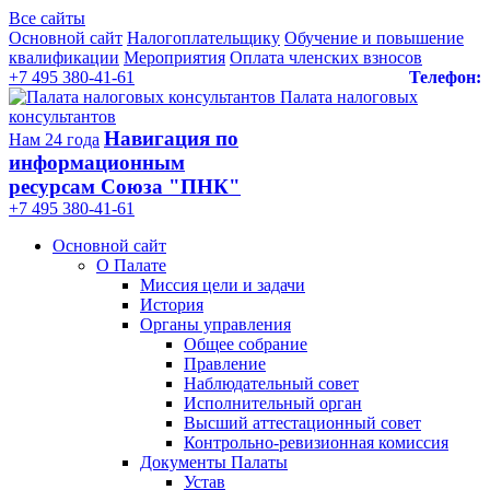
Все сайты
Основной сайт
Налогоплательщику
Обучение и повышение
квалификации
Мероприятия
Оплата членских взносов
+7 495 380-41-61
Телефон:
Палата налоговых
консультантов
Навигация по
Нам 24 года
информационным
ресурсам Союза "ПНК"
+7 495 380‑41‑61
Основной сайт
О Палате
Миссия цели и задачи
История
Органы управления
Общее собрание
Правление
Наблюдательный совет
Исполнительный орган
Высший аттестационный совет
Контрольно-ревизионная комиссия
Документы Палаты
Устав