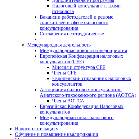
Дополнительные программы
Налоговый консультант глазами
психолога
Вакансии работодателей и резюме
соискателей в сфере налогового
консультирования
Соглашения о сотрудничестве
Международная деятельность
Международные новости и мероприятия
Европейская Конфедерация налоговых
консультантов (CFE)
Миссия и структура CFE
Члены CFE
Европейский справочник налоговых
консультантов
Ассоциация налоговых консультантов
Азиатского-тихоокенского региона (АОТСА)
Члены АОТСА
Евразийская Конфедерация Налоговых
консультантов
Международный опыт налогового
консультирования
Налогоплательщику
Обучение и повышение квалификации