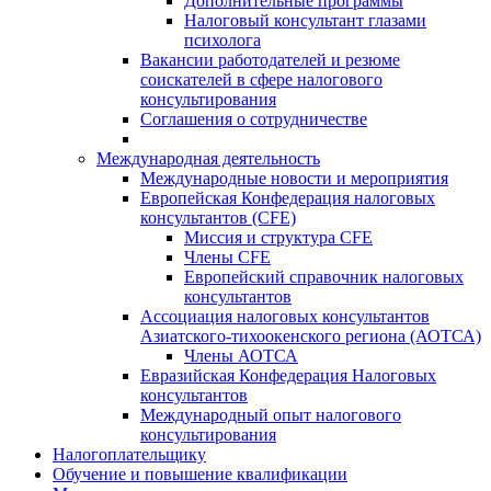
Дополнительные программы
Налоговый консультант глазами
психолога
Вакансии работодателей и резюме
соискателей в сфере налогового
консультирования
Соглашения о сотрудничестве
Международная деятельность
Международные новости и мероприятия
Европейская Конфедерация налоговых
консультантов (CFE)
Миссия и структура CFE
Члены CFE
Европейский справочник налоговых
консультантов
Ассоциация налоговых консультантов
Азиатского-тихоокенского региона (АОТСА)
Члены АОТСА
Евразийская Конфедерация Налоговых
консультантов
Международный опыт налогового
консультирования
Налогоплательщику
Обучение и повышение квалификации