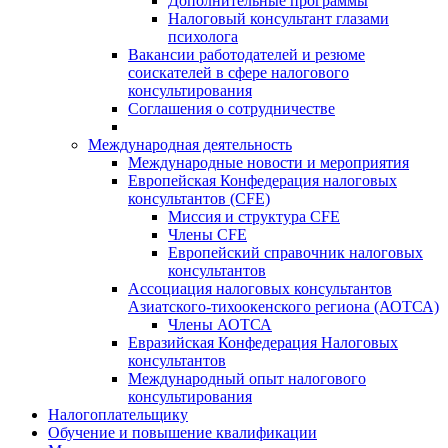
Дополнительные программы
Налоговый консультант глазами
психолога
Вакансии работодателей и резюме
соискателей в сфере налогового
консультирования
Соглашения о сотрудничестве
Международная деятельность
Международные новости и мероприятия
Европейская Конфедерация налоговых
консультантов (CFE)
Миссия и структура CFE
Члены CFE
Европейский справочник налоговых
консультантов
Ассоциация налоговых консультантов
Азиатского-тихоокенского региона (АОТСА)
Члены АОТСА
Евразийская Конфедерация Налоговых
консультантов
Международный опыт налогового
консультирования
Налогоплательщику
Обучение и повышение квалификации