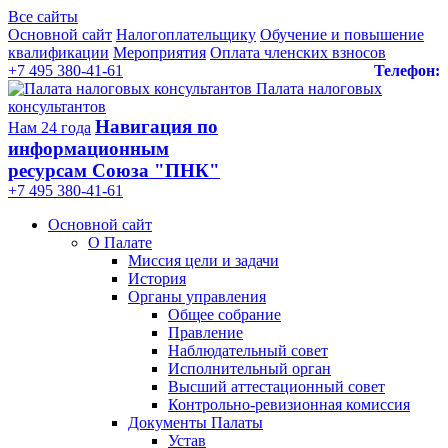
Все сайты
Основной сайт
Налогоплательщику
Обучение и повышение
квалификации
Мероприятия
Оплата членских взносов
+7 495 380-41-61
Телефон:
Палата налоговых
консультантов
Навигация по
Нам 24 года
информационным
ресурсам Союза "ПНК"
+7 495 380‑41‑61
Основной сайт
О Палате
Миссия цели и задачи
История
Органы управления
Общее собрание
Правление
Наблюдательный совет
Исполнительный орган
Высший аттестационный совет
Контрольно-ревизионная комиссия
Документы Палаты
Устав