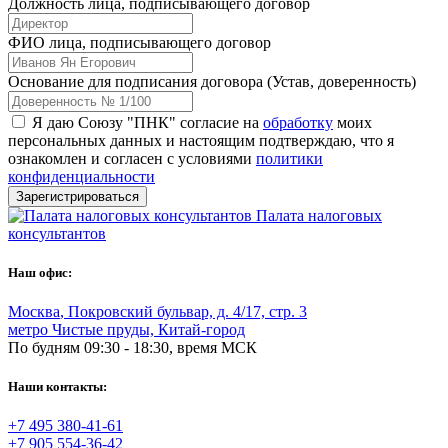
Должность лица, подписывающего договор
ФИО лица, подписывающего договор
Основание для подписания договора (Устав, доверенность)
Я даю Союзу "ПНК" согласие на
обработку
моих
персональных данных и настоящим подтверждаю, что я
ознакомлен и согласен с условиями
политики
конфиденциальности
Зарегистрироваться
Палата налоговых
консультантов
Наш офис:
Москва
,
Покровский бульвар, д. 4/17, стр. 3
метро Чистые пруды, Китай-город
По будням 09:30 - 18:30, время МСК
Наши контакты:
+7 495 380-41-61
+7 905 554-36-42