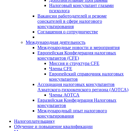
Дополнительные программы
Налоговый консультант глазами
психолога
Вакансии работодателей и резюме
соискателей в сфере налогового
консультирования
Соглашения о сотрудничестве
Международная деятельность
Международные новости и мероприятия
Европейская Конфедерация налоговых
консультантов (CFE)
Миссия и структура CFE
Члены CFE
Европейский справочник налоговых
консультантов
Ассоциация налоговых консультантов
Азиатского-тихоокенского региона (АОТСА)
Члены АОТСА
Евразийская Конфедерация Налоговых
консультантов
Международный опыт налогового
консультирования
Налогоплательщику
Обучение и повышение квалификации