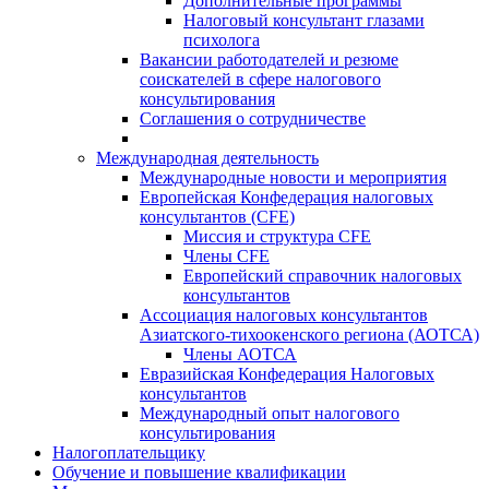
Дополнительные программы
Налоговый консультант глазами
психолога
Вакансии работодателей и резюме
соискателей в сфере налогового
консультирования
Соглашения о сотрудничестве
Международная деятельность
Международные новости и мероприятия
Европейская Конфедерация налоговых
консультантов (CFE)
Миссия и структура CFE
Члены CFE
Европейский справочник налоговых
консультантов
Ассоциация налоговых консультантов
Азиатского-тихоокенского региона (АОТСА)
Члены АОТСА
Евразийская Конфедерация Налоговых
консультантов
Международный опыт налогового
консультирования
Налогоплательщику
Обучение и повышение квалификации