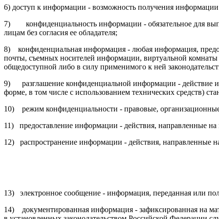
6) доступ к информации - возможность получения информации 
7) конфиденциальность информации - обязательное для выпо
лицам без согласия ее обладателя;
8) конфиденциальная информация - любая информация, предост
почты, съемных носителей информации, виртуальной комнаты д
общедоступной либо в силу применимого к ней законодательст
9) разглашение конфиденциальной информации - действие или
форме, в том числе с использованием технических средств) ст
10) режим конфиденциальности - правовые, организационные
11) предоставление информации - действия, направленные н
12) распространение информации - действия, направленные 
13) электронное сообщение - информация, переданная или п
14) документированная информация - зафиксированная на ма
в установленных законодательством Российской Федерации слу