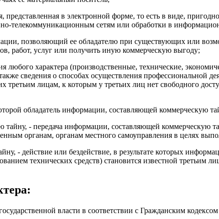
представленная в электронной форме, то есть в виде, пригодно
нно-телекоммуникационным сетям или обработки в информацио
ации, позволяющий ее обладателю при существующих или возмо
ов, работ, услуг или получить иную коммерческую выгоду;
 любого характера (производственные, технические, экономичес
а также сведения о способах осуществления профессиональной д
х третьим лицам, к которым у третьих лиц нет свободного дост
оторой обладатель информации, составляющей коммерческую та
тайну, - передача информации, составляющей коммерческую тай
венным органам, органам местного самоуправления в целях вып
у, - действие или бездействие, в результате которых информа
зованием технических средств) становится известной третьим ли
ктера:
государственной власти в соответствии с Гражданским кодексо