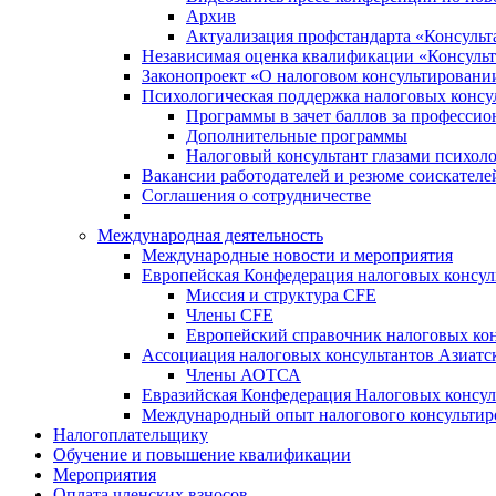
Архив
Актуализация профстандарта «Консульта
Независимая оценка квалификации «Консульт
Законопроект «О налоговом консультировани
Психологическая поддержка налоговых консу
Программы в зачет баллов за професси
Дополнительные программы
Налоговый консультант глазами психоло
Вакансии работодателей и резюме соискателе
Соглашения о сотрудничестве
Международная деятельность
Международные новости и мероприятия
Европейская Конфедерация налоговых консул
Миссия и структура CFE
Члены CFE
Европейский справочник налоговых кон
Ассоциация налоговых консультантов Азиатс
Члены АОТСА
Евразийская Конфедерация Налоговых консул
Международный опыт налогового консультир
Налогоплательщику
Обучение и повышение квалификации
Мероприятия
Оплата членских взносов