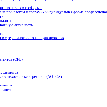
нт по налогам и сборам»
ант по налогам и сборам» - индивидуальная форма профессиона
и»
льтантов
ональную активность
га
й в сфере налогового консультирования
ьтантов (CFE)
сультантов
кого-тихоокенского региона (АОТСА)
ьтантов
ования