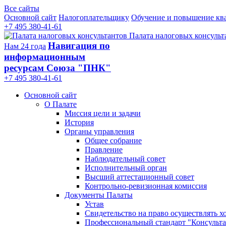
Все сайты
Основной сайт
Налогоплательщику
Обучение и повышение кв
+7 495 380-41-61
Палата налоговых консульт
Навигация по
Нам 24 года
информационным
ресурсам Союза "ПНК"
+7 495 380‑41‑61
Основной сайт
О Палате
Миссия цели и задачи
История
Органы управления
Общее собрание
Правление
Наблюдательный совет
Исполнительный орган
Высший аттестационный совет
Контрольно-ревизионная комиссия
Документы Палаты
Устав
Свидетельство на право осуществлять х
Профессиональный стандарт "Консульта