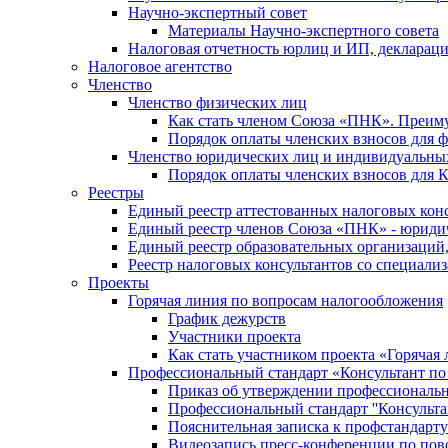
Научно-экспертный совет
Материалы Научно-экспертного совета
Налоговая отчетность юрлиц и ИП, деклара
Налоговое агентство
Членство
Членство физических лиц
Как стать членом Союза «ПНК». Преим
Порядок оплаты членских взносов для 
Членство юридических лиц и индивидуальны
Порядок оплаты членских взносов для 
Реестры
Единый реестр аттестованных налоговых кон
Единый реестр членов Союза «ПНК» - юриди
Единый реестр образовательных организаци
Реестр налоговых консультантов со специализ
Проекты
Горячая линия по вопросам налогообложения
График дежурств
Участники проекта
Как стать участником проекта «Горячая
Профессиональный стандарт «Консультант по
Приказ об утверждении профессиональног
Профессиональный стандарт ''Консультан
Пояснительная записка к профстандарту 
Видеозапись пресс-конференции по пово