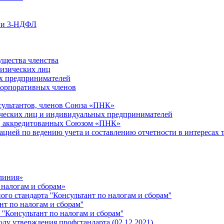
ции 3-НДФЛ
ущества членства
физических лиц
х предпринимателей
Корпоративных членов
сультантов, членов Союза «ПНК»
ческих лиц и индивидуальных предпринимателей
й, аккредитованных Союзом «ПНК»
ацией по ведению учета и составлению отчетности в интересах 
 линия»
 налогам и сборам»
о стандарта ''Консультант по налогам и сборам''
т по налогам и сборам''
''Консультант по налогам и сборам''
ду утверждения профстандарта (02.12.2021)