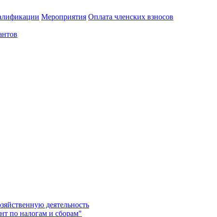
алификации
Мероприятия
Оплата членских взносов
антов
озяйственную деятельность
нт по налогам и сборам"