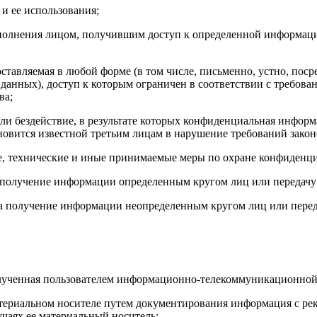
и ее использования;
лнения лицом, получившим доступ к определенной информации
авляемая в любой форме (в том числе, письменно, устно, посре
анных), доступ к которым ограничен в соответствии с требова
ва;
 бездействие, в результате которых конфиденциальная информ
ановится известной третьим лицам в нарушение требований закон
, технические и иные принимаемые меры по охране конфиденц
а получение информации определенным кругом лиц или передач
на получение информации неопределенным кругом лиц или пере
олученная пользователем информационно-телекоммуникационной
териальном носителе путем документирования информация с р
чаях ее материальный носитель;