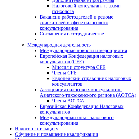
Дополнительные программы
Налоговый консультант глазами
психолога
Вакансии работодателей и резюме
соискателей в сфере налогового
консультирования
Соглашения о сотрудничестве
Международная деятельность
Международные новости и мероприятия
Европейская Конфедерация налоговых
консультантов (CFE)
Миссия и структура CFE
Члены CFE
Европейский справочник налоговых
консультантов
Ассоциация налоговых консультантов
Азиатского-тихоокенского региона (АОТСА)
Члены АОТСА
Евразийская Конфедерация Налоговых
консультантов
Международный опыт налогового
консультирования
Налогоплательщику
Обучение и повышение квалификации